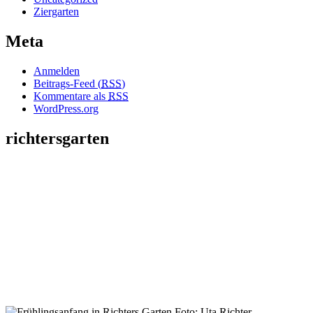
Ziergarten
Meta
Anmelden
Beitrags-Feed (
RSS
)
Kommentare als
RSS
WordPress.org
richtersgarten