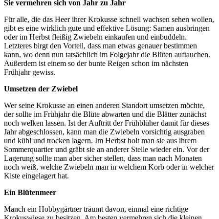
Sie vermehren sich von Jahr zu Jahr
Für alle, die das Heer ihrer Krokusse schnell wachsen sehen wollen,
gibt es eine wirklich gute und effektive Lösung: Samen ausbringen
oder im Herbst fleißig Zwiebeln einkaufen und einbuddeln.
Letzteres birgt den Vorteil, dass man etwas genauer bestimmen
kann, wo denn nun tatsächlich im Folgejahr die Blüten auftauchen.
Außerdem ist einem so der bunte Reigen schon im nächsten
Frühjahr gewiss.
Umsetzen der Zwiebel
Wer seine Krokusse an einen anderen Standort umsetzen möchte,
der sollte im Frühjahr die Blüte abwarten und die Blätter zunächst
noch welken lassen. Ist der Auftritt der Frühblüher damit für dieses
Jahr abgeschlossen, kann man die Zwiebeln vorsichtig ausgraben
und kühl und trocken lagern. Im Herbst holt man sie aus ihrem
Sommerquartier und gräbt sie an anderer Stelle wieder ein. Vor der
Lagerung sollte man aber sicher stellen, dass man nach Monaten
noch weiß, welche Zwiebeln man in welchem Korb oder in welcher
Kiste eingelagert hat.
Ein Blütenmeer
Manch ein Hobbygärtner träumt davon, einmal eine richtige
Krokuswiese zu besitzen. Am besten vermehren sich die kleinen