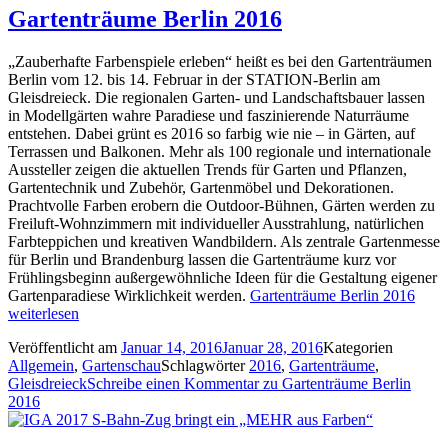
Gartenträume Berlin 2016
„Zauberhafte Farbenspiele erleben“ heißt es bei den Gartenträumen
Berlin vom 12. bis 14. Februar in der STATION‐Berlin am
Gleisdreieck. Die regionalen Garten‐ und Landschaftsbauer lassen
in Modellgärten wahre Paradiese und faszinierende Naturräume
entstehen. Dabei grünt es 2016 so farbig wie nie – in Gärten, auf
Terrassen und Balkonen. Mehr als 100 regionale und internationale
Aussteller zeigen die aktuellen Trends für Garten und Pflanzen,
Gartentechnik und Zubehör, Gartenmöbel und Dekorationen.
Prachtvolle Farben erobern die Outdoor‐Bühnen, Gärten werden zu
Freiluft‐Wohnzimmern mit individueller Ausstrahlung, natürlichen
Farbteppichen und kreativen Wandbildern. Als zentrale Gartenmesse
für Berlin und Brandenburg lassen die Gartenträume kurz vor
Frühlingsbeginn außergewöhnliche Ideen für die Gestaltung eigener
Gartenparadiese Wirklichkeit werden.
Gartenträume Berlin 2016
weiterlesen
Veröffentlicht am
Januar 14, 2016
Januar 28, 2016
Kategorien
Allgemein
,
Gartenschau
Schlagwörter
2016
,
Gartenträume
,
Gleisdreieck
Schreibe einen Kommentar
zu Gartenträume Berlin
2016