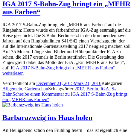
IGA 2017 S-Bahn-Zug bringt ein „MEHR
aus Farben“
IGA 2017 S-Bahn-Zug bringt ein „MEHR aus Farben“ auf die
Ringbahn: Heute wurde ein farbenfroher IGA-Zug erstmalig auf die
Reise geschickt: Die S-Bahn Berlin setzt in den kommenden zwei
Jahren auf den Ringbahnlinien S41/S42 einen Viertelzug ein, der
auf die Internationale Gartenausstellung 2017 neugierig machen soll.
Auf 35 Metern Länge sind Bilder und Höhepunkte der IGA zu
sehen, die 2017 erstmals in Berlin stattfindet. Die Gestaltung des
Zuges greift dabei das Motto der IGA, „Ein MEHR aus Farben“,
auf.
IGA 2017 S-Bahn-Zug bringt ein „MEHR aus Farben“
weiterlesen
Veröffentlicht am
Dezember 21, 2015
März 21, 2016
Kategorien
Allgemein
,
Gartenschau
Schlagwörter
2017
,
Berlin
,
IGA
,
S-
Bahn
Schreibe einen Kommentar
zu IGA 2017 S-Bahn-Zug bringt
ein „MEHR aus Farben“
Barbarazweig ins Haus holen
An Heiligabend schon den Frühling feiern – das ist eigentlich eine