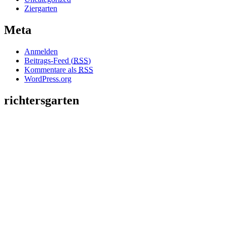
Ziergarten
Meta
Anmelden
Beitrags-Feed (
RSS
)
Kommentare als
RSS
WordPress.org
richtersgarten