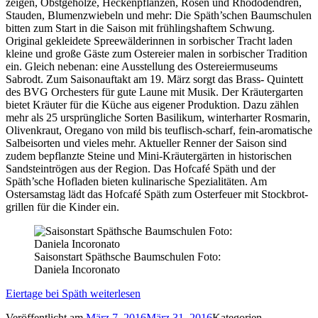
zeigen, Obstgehölze, Heckenpflanzen, Rosen und Rhododendren,
Stauden, Blumenzwiebeln und mehr: Die Späth’schen Baumschulen
bitten zum Start in die Saison mit frühlingshaftem Schwung.
Original gekleidete Spreewälderinnen in sorbischer Tracht laden
kleine und große Gäste zum Ostereier malen in sorbischer Tradition
ein. Gleich nebenan: eine Ausstellung des Ostereiermuseums
Sabrodt. Zum Saisonauftakt am 19. März sorgt das Brass- Quintett
des BVG Orchesters für gute Laune mit Musik. Der Kräutergarten
bietet Kräuter für die Küche aus eigener Produktion. Dazu zählen
mehr als 25 ursprüngliche Sorten Basilikum, winterharter Rosmarin,
Olivenkraut, Oregano von mild bis teuflisch-scharf, fein-aromatische
Salbeisorten und vieles mehr. Aktueller Renner der Saison sind
zudem bepflanzte Steine und Mini-Kräutergärten in historischen
Sandsteintrögen aus der Region. Das Hofcafé Späth und der
Späth’sche Hofladen bieten kulinarische Spezialitäten. Am
Ostersamstag lädt das Hofcafé Späth zum Osterfeuer mit Stockbrot-
grillen für die Kinder ein.
Saisonstart Späthsche Baumschulen Foto:
Daniela Incoronato
Eiertage bei Späth
weiterlesen
Veröffentlicht am
März 7, 2016
März 31, 2016
Kategorien