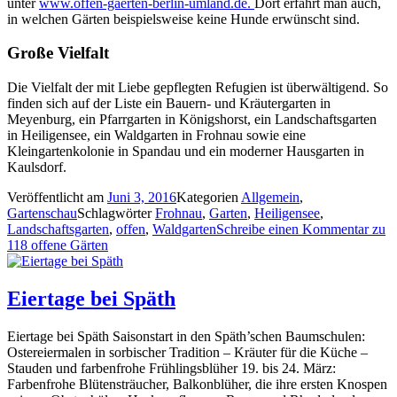
unter
www.offen-gaerten-berlin-umland.de.
Dort erfährt man auch,
in welchen Gärten beispielsweise keine Hunde erwünscht sind.
Große Vielfalt
Die Vielfalt der mit Liebe gepflegten Refugien ist überwältigend. So
finden sich auf der Liste ein Bauern- und Kräutergarten in
Meyenburg, ein Pfarrgarten in Königshorst, ein Landschaftsgarten
in Heiligensee, ein Waldgarten in Frohnau sowie eine
Kleingartenkolonie in Spandau und ein moderner Hausgarten in
Kaulsdorf.
Veröffentlicht am
Juni 3, 2016
Kategorien
Allgemein
,
Gartenschau
Schlagwörter
Frohnau
,
Garten
,
Heiligensee
,
Landschaftsgarten
,
offen
,
Waldgarten
Schreibe einen Kommentar
zu
118 offene Gärten
Eiertage bei Späth
Eiertage bei Späth Saisonstart in den Späth’schen Baumschulen:
Ostereiermalen in sorbischer Tradition – Kräuter für die Küche –
Stauden und farbenfrohe Frühlingsblüher 19. bis 24. März:
Farbenfrohe Blütensträucher, Balkonblüher, die ihre ersten Knospen