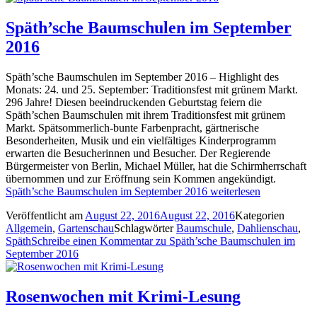
Späth’sche Baumschulen im September
2016
Späth’sche Baumschulen im September 2016 ­– Highlight des
Monats: 24. und 25. September: Traditionsfest mit grünem Markt.
296 Jahre! Diesen beeindruckenden Geburtstag feiern die
Späth’schen Baumschulen mit ihrem Traditionsfest mit grünem
Markt. Spätsommerlich-bunte Farbenpracht, gärtnerische
Besonderheiten, Musik und ein vielfältiges Kinderprogramm
erwarten die Besucherinnen und Besucher. Der Regierende
Bürgermeister von Berlin, Michael Müller, hat die Schirmherrschaft
übernommen und zur Eröffnung sein Kommen angekündigt.
Späth’sche Baumschulen im September 2016
weiterlesen
Veröffentlicht am
August 22, 2016
August 22, 2016
Kategorien
Allgemein
,
Gartenschau
Schlagwörter
Baumschule
,
Dahlienschau
,
Späth
Schreibe einen Kommentar
zu Späth’sche Baumschulen im
September 2016
Rosenwochen mit Krimi-Lesung