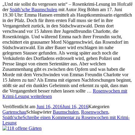
„Und nie sollst du vergessen sein“ – Rosenkrimi-Lesung im Hofcafé
der
Späth’sche Baumschulen
mit Autor Jörg Böhm am 17. Juni
19.30 Uhr: Emma Hansen ermittelt als Hauptkommissarin eigentlich
in der Pfalz. Doch für ihren ersten Fall muss sie tief in ihre
Vergangenheit zurück, in den Südschwarzwald. Denn dort
verschwand vor 15 Jahren ihre Jugendfreundin Charlotte, die
Rosenkönigin. Und während Emma nach ihrer Freundin sucht,
erschüttert ein grausamer Mord Nöggenschwiel, das Rosendorf im
Südschwarzwald. Ein alter Bauer wird erschlagen im nahe
gelegenen Stausee gefunden. Als wenig später auch noch die
Verkäuferin des Dorfladens erdrosselt wird, gehen Polizei und
Presse längst von einem Serientäter aus. Aber welchen
Zusammenhang gibt es zwischen den Opfern und was haben die
Morde mit dem Verschwinden von Emmas Freundin Charlotte vor
15 Jahren zu tun? Als Emma mit eigenen Nachforschungen beginnt,
stößt sie auf ein dunkles Geheimnis und erkennt zu spät, dass man
die Vergangenheit besser ruhen lassen sollte …
Rosenwochen mit
Krimi-Lesung
weiterlesen
Veröffentlicht am
Juni 16, 2016
Juni 16, 2016
Kategorien
Gartenschau
Schlagwörter
Baumschulen
,
Rosenwochen
,
Späth'sche
Schreibe einen Kommentar
zu Rosenwochen mit Krimi-
Lesung