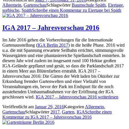
Allgemein
,
Gartenschau
Schlagwörter
Baumschule Späth
,
Eiertage
,
sorbische
,
Späth
Schreibe einen Kommentar
zu Eiertage bei Späth
IGA 2017 – Jahresvorschau 2016
Im Jahr 2016 gehen die Vorbereitungen für die Internationale
Gartenausstellung (
IGA Berlin 2017
) in die heiße Phase. 2016 wird
u.a. die mit Spannung erwartete Seilbahn errichtet, stimmungsvolle
Wassergärten und eine phantasiereiche Spiellandschaft entstehen. In
diesem Jahr wird zudem im insgesamt rund 100 Hektar großen
IGA-Gelände gepflanzt und gesät, so dass die Parklandschaft 2017
in einem Meer aus Blütenfarben erstrahlt. IGA 2017 –
Jahresvorschau 2016: Die Gärten der Welt laden bis Oktober zur
Erkundung fremder Gartenwelten und einer Vielzahl von
Veranstaltungen ein, bevor der Park im Endspurt für die noch
ausstehenden Umbaumaßnahmen vor der Eröffnung der IGA
geschlossen wird.
IGA 2017 – Jahresvorschau 2016
weiterlesen
Veröffentlicht am
Januar 29, 2016
Kategorien
Allgemein
,
Gartenschau
Schlagwörter
2017
,
Garten
,
IGA
Schreibe einen
Kommentar
zu IGA 2017 – Jahresvorschau 2016