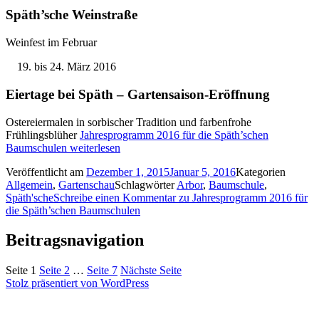
Späth’sche Weinstraße
Weinfest im Februar
bis 24. März 2016
Eiertage bei Späth – Gartensaison-Eröffnung
Ostereiermalen in sorbischer Tradition und farbenfrohe
Frühlingsblüher
Jahresprogramm 2016 für die Späth’schen
Baumschulen
weiterlesen
Veröffentlicht am
Dezember 1, 2015
Januar 5, 2016
Kategorien
Allgemein
,
Gartenschau
Schlagwörter
Arbor
,
Baumschule
,
Späth'sche
Schreibe einen Kommentar
zu Jahresprogramm 2016 für
die Späth’schen Baumschulen
Beitragsnavigation
Seite
1
Seite
2
…
Seite
7
Nächste Seite
Stolz präsentiert von WordPress