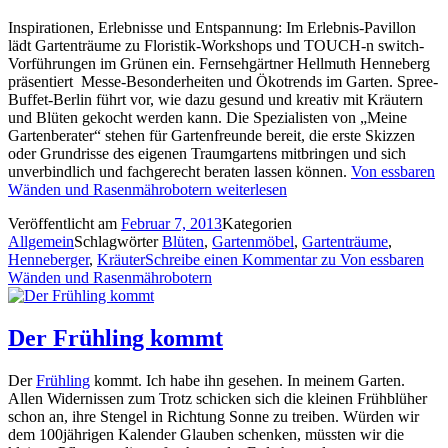
Inspirationen, Erlebnisse und Entspannung: Im Erlebnis-Pavillon
lädt Gartenträume zu Floristik-Workshops und TOUCH-n switch-
Vorführungen im Grünen ein. Fernsehgärtner Hellmuth Henneberg
präsentiert Messe-Besonderheiten und Ökotrends im Garten. Spree-
Buffet-Berlin führt vor, wie dazu gesund und kreativ mit Kräutern
und Blüten gekocht werden kann. Die Spezialisten von „Meine
Gartenberater“ stehen für Gartenfreunde bereit, die erste Skizzen
oder Grundrisse des eigenen Traumgartens mitbringen und sich
unverbindlich und fachgerecht beraten lassen können.
Von essbaren
Wänden und Rasenmährobotern
weiterlesen
Veröffentlicht am
Februar 7, 2013
Kategorien
Allgemein
Schlagwörter
Blüten
,
Gartenmöbel
,
Gartenträume
,
Henneberger
,
Kräuter
Schreibe einen Kommentar
zu Von essbaren
Wänden und Rasenmährobotern
Der Frühling kommt
Der
Frühling
kommt. Ich habe ihn gesehen. In meinem Garten.
Allen Widernissen zum Trotz schicken sich die kleinen Frühblüher
schon an, ihre Stengel in Richtung Sonne zu treiben. Würden wir
dem 100jährigen Kalender Glauben schenken, müssten wir die