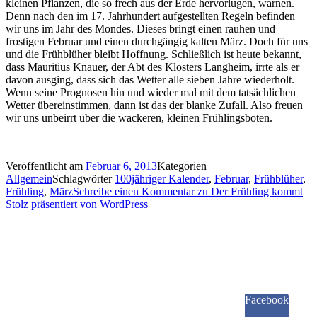
kleinen Pflanzen, die so frech aus der Erde hervorlugen, warnen.
Denn nach den im 17. Jahrhundert aufgestellten Regeln befinden
wir uns im Jahr des Mondes. Dieses bringt einen rauhen und
frostigen Februar und einen durchgängig kalten März. Doch für uns
und die Frühblüher bleibt Hoffnung. Schließlich ist heute bekannt,
dass Mauritius Knauer, der Abt des Klosters Langheim, irrte als er
davon ausging, dass sich das Wetter alle sieben Jahre wiederholt.
Wenn seine Prognosen hin und wieder mal mit dem tatsächlichen
Wetter übereinstimmen, dann ist das der blanke Zufall. Also freuen
wir uns unbeirrt über die wackeren, kleinen Frühlingsboten.
Veröffentlicht am
Februar 6, 2013
Kategorien
Allgemein
Schlagwörter
100jähriger Kalender
,
Februar
,
Frühblüher
,
Frühling
,
März
Schreibe einen Kommentar
zu Der Frühling kommt
Stolz präsentiert von WordPress
Facebook