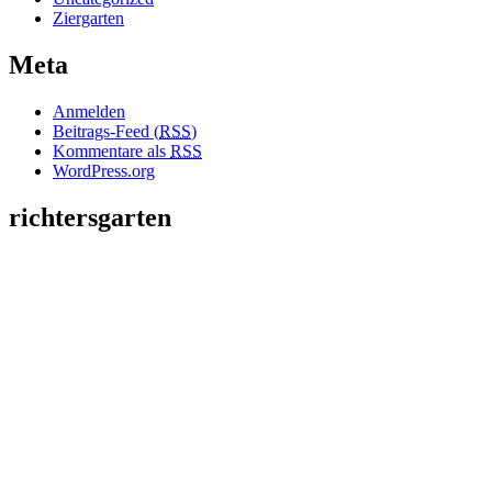
Ziergarten
Meta
Anmelden
Beitrags-Feed (
RSS
)
Kommentare als
RSS
WordPress.org
richtersgarten