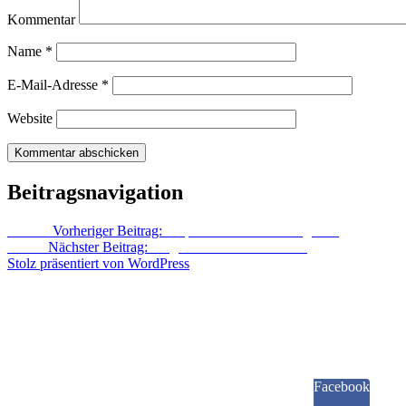
Kommentar
Name
*
E-Mail-Adresse
*
Website
Beitragsnavigation
Zurück
Vorheriger Beitrag:
Tulpenschau in Richtersgarten
Weiter
Nächster Beitrag:
Magnolie ist neu im Garten
Stolz präsentiert von WordPress
Facebook