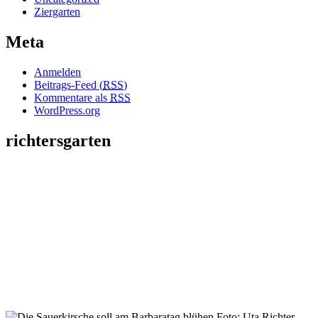
Ziergarten
Meta
Anmelden
Beitrags-Feed (
RSS
)
Kommentare als
RSS
WordPress.org
richtersgarten