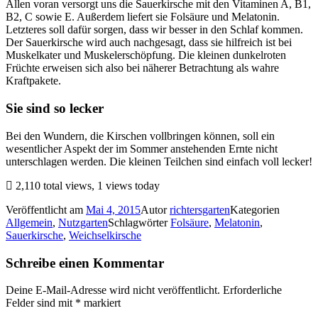
Allen voran versorgt uns die Sauerkirsche mit den Vitaminen A, B1,
B2, C sowie E. Außerdem liefert sie Folsäure und Melatonin.
Letzteres soll dafür sorgen, dass wir besser in den Schlaf kommen.
Der Sauerkirsche wird auch nachgesagt, dass sie hilfreich ist bei
Muskelkater und Muskelerschöpfung. Die kleinen dunkelroten
Früchte erweisen sich also bei näherer Betrachtung als wahre
Kraftpakete.
Sie sind so lecker
Bei den Wundern, die Kirschen vollbringen können, soll ein
wesentlicher Aspekt der im Sommer anstehenden Ernte nicht
unterschlagen werden. Die kleinen Teilchen sind einfach voll lecker!
2,110 total views, 1 views today
Veröffentlicht am
Mai 4, 2015
Autor
richtersgarten
Kategorien
Allgemein
,
Nutzgarten
Schlagwörter
Folsäure
,
Melatonin
,
Sauerkirsche
,
Weichselkirsche
Schreibe einen Kommentar
Deine E-Mail-Adresse wird nicht veröffentlicht.
Erforderliche
Felder sind mit
*
markiert