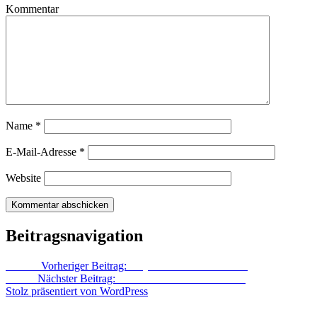
Kommentar
Name
*
E-Mail-Adresse
*
Website
Beitragsnavigation
Zurück
Vorheriger Beitrag:
Majoran und Bohnenkraut
Weiter
Nächster Beitrag:
Blütezeit der Pantoffelblume
Stolz präsentiert von WordPress